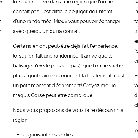
en
lorsqu'on arrive dans une région que l'on ne
ç
connait pas il est difficile de juger de l'intérêt
i
s
d'une randonnée. Mieux vaut pouvoir échanger
t
r
avec quelqu'un qui la connaît.
t
e
Certains en ont peut-être déjà fait l'expérience,
f
lorsqu'on fait une randonnée, il arrive que le
e
balisage n'existe plus (ou pas), que l'on ne sache
plus à quel cairn se vouer … et là fatalement, c'est
V
un petit moment d'égarement! Croyez moi, le
v
maquis Corse peut être compliqué!
d
c
Nous vous proposons de vous faire découvrir la
région:
I
v
- En organisant des sorties